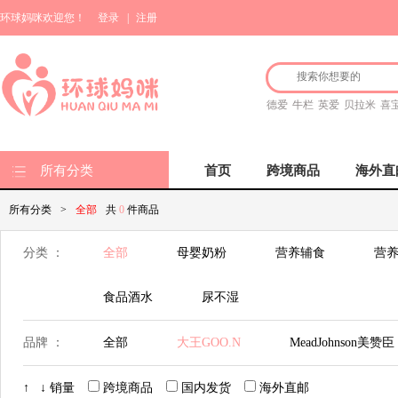
环球妈咪欢迎您！
登录
|
注册
德爱
牛栏
英爱
贝拉米
喜
所有分类
首页
跨境商品
海外直
所有分类
>
全部
共
0
件商品
分类 ：
全部
母婴奶粉
营养辅食
营养
食品酒水
尿不湿
品牌 ：
全部
大王GOO.N
MeadJohnson美赞臣
Bellamy's 贝拉米
Hero Baby美素
Nut
↑
↓
销量
跨境商品
国内发货
海外直邮