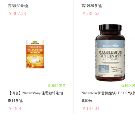
高2段30条/盒
高1段30条/盒
五个女博士
Prunelax
Phytologic 月
￥307.23
￥285.62
NOVAFUN诺维芬
bowtee宝体安
CO
【二赠一试用】WITSBB健敏思三次高2段30条/盒
【二赠
ZOMDA
轻灵养
Brauer百澳年
1组 ￥307.23(￥307.23/单组)
1组 ￥285.62(￥285.62/单组)
保税区发货
保税区
【清仓】Nature'sWay/佳思敏锌泡泡
Naturewise牌甘氨酸镁+D3+K2软
珠14条/盒
囊60粒
￥19.9
￥147.01
【清仓】Nature'sWay/佳思敏锌泡泡珠14条/盒
Naturewise牌甘氨酸镁+D3