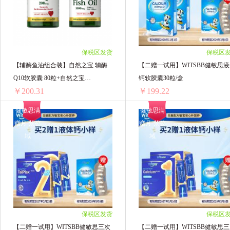
3瓶 ￥280.17(￥93.39/单瓶)
Wonderlab
蜜纽康（Manuka Health
Bi
4瓶 ￥368.88(￥92.22/单瓶)
5瓶 ￥458.2(￥91.64/单瓶)
妈咪爱
纽乐
Jarrow 杰诺
莱
6瓶 ￥546.3(￥91.05/单瓶)
保税区发货
保税区
【辅酶鱼油组合装】自然之宝 辅酶
【二赠一试用】WITSBB健敏思
CuraLin
Mivolis
herbsofgold
Q10软胶囊 80粒+自然之宝
钙软胶囊30粒/盒
￥200.31
￥199.22
OMEGA3深海鱼油软胶囊 100粒
BIOGLAN 宝兰
泰国Patar葩塔
小小伞
健敏思满
健敏思满
sun season/兰骑士
omegor /金凯撒
意
赠月-禁公
赠月-禁公
【辅酶鱼油组合装】自然之宝 辅酶Q10软胶囊 80粒+自然之宝 OMEGA3深海鱼油软胶囊 100粒
【二赠
域
域
1组 ￥202.66(￥202.66/单组)
1组 ￥199.22(￥199.22/单组)
西班牙epaplus
Nutrition29纽西臣
澳洲M
2组 ￥402.98(￥201.49/单组)
3组 ￥602.7(￥200.9/单组)
SFD
BWG
purasana
DOBO
4组 ￥801.24(￥200.31/单组)
TimeShop益生好
伊可新
维力特VLID
保税区发货
保税区
Element Plus
Biopluss
CELUNOX赛
【二赠一试用】WITSBB健敏思三次
【二赠一试用】WITSBB健敏思