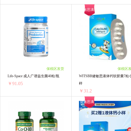
健敏思满
Maxigenes澳洲美可卓
Culturelle康萃乐
赠月-禁公
域
Sambucol小黑果
HollandBarrett荷柏瑞
美国钙尔奇CALTRATE
善存 Centrum
澳源优驰 Unichi
Cenovis
Clinicians
保税区发货
保税区
普丽普莱Puritans Pride
VitaRealm
FA
Life-Space 成人广谱益生菌40粒/瓶
WITSBB健敏思液体钙软胶囊7粒
￥91.05
样
双心Doppelherz
澳洲 Nutrition Care
B
￥31.2
Huebner赫柏娜
DOKKAN
BioGaia 拜
健敏思满
赠月-禁公
Life-Space 成人广谱益生菌40粒/瓶
WITSBB健敏思液体
迪辅乐
Salus
迪巧
澳乐乳
域
1瓶 ￥98.06(￥98.06/单瓶)
1盒 ￥31.2(￥31.2/单盒)
野口医学研究所
童年Inne
纽曼思
2瓶 ￥189.12(￥94.56/单瓶)