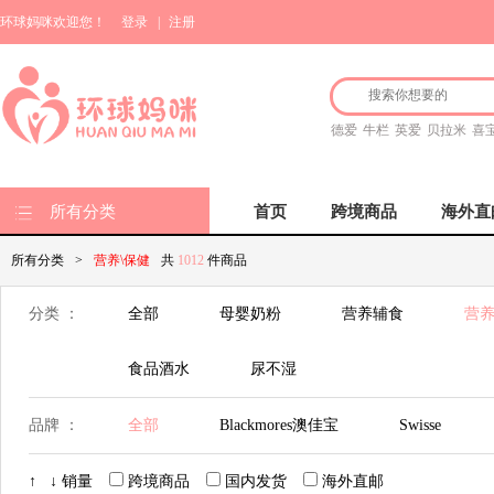
环球妈咪欢迎您！
登录
|
注册
德爱
牛栏
英爱
贝拉米
喜
所有分类
首页
跨境商品
海外直
所有分类
>
营养\保健
共
1012
件商品
分类 ：
全部
母婴奶粉
营养辅食
营养
食品酒水
尿不湿
品牌 ：
全部
Blackmores澳佳宝
Swisse
Life Space
Natures Way佳思敏
英国薇塔贝
↑
↓
销量
跨境商品
国内发货
海外直邮