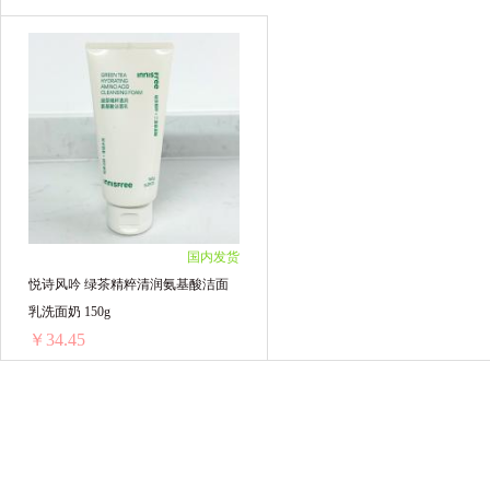
花王
Pigeon贝亲
Blackmores澳佳宝
Ddrops
美国童年时光
Floradix Iron
Aptamil德国爱他美
AVEENO艾维诺
Natures Way佳思敏
ARLA阿拉
英国薇塔
国内发货
THERMOS膳魔师
BioIsland佰澳朗德
悦诗风吟 绿茶精粹清润氨基酸洁面
乳洗面奶 150g
美素佳儿
澳洲卢卡斯Lucas
澳大利亚Go
￥34.45
意大利CHANTECLAIR大公鸡管家
日本LIO
悦诗风吟 绿茶精粹清润氨基酸洁面乳洗面奶 150g
BANANA BOAT香蕉船
Herbacin贺本清
1支 ￥36.57(￥36.57/单支)
Healthy Care
Red Seal红印
SHANGP
2支 ￥72.08(￥36.04/单支)