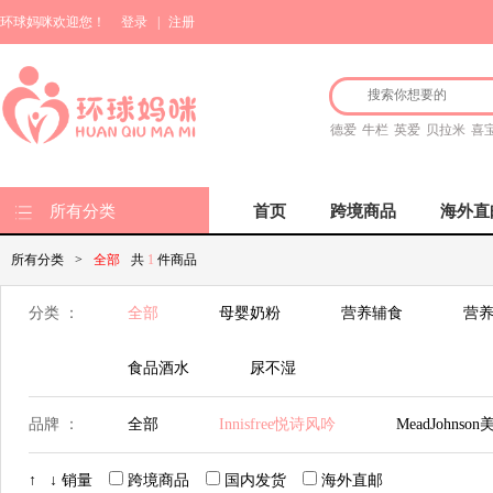
环球妈咪欢迎您！
登录
|
注册
德爱
牛栏
英爱
贝拉米
喜
所有分类
首页
跨境商品
海外直
所有分类
>
全部
共
1
件商品
分类 ：
全部
母婴奶粉
营养辅食
营养
食品酒水
尿不湿
品牌 ：
全部
Innisfree悦诗风吟
MeadJohnso
Nestle雀巢
Bellamy's 贝拉米
Hero Ba
↑
↓
销量
跨境商品
国内发货
海外直邮