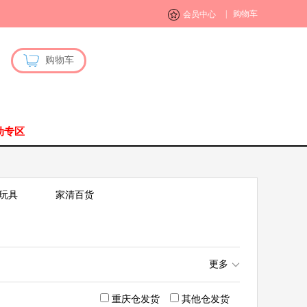
|
购物车
会员中心
购物车
动专区
玩具
家清百货
更多
重庆仓发货
其他仓发货