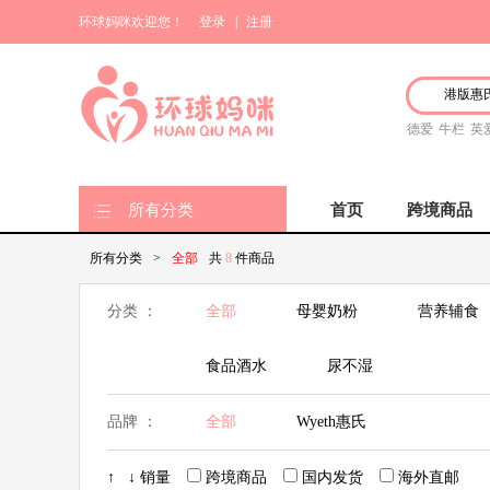
环球妈咪欢迎您！
登录
|
注册
德爱
牛栏
英
所有分类
首页
跨境商品
所有分类
>
全部
共
8
件商品
分类 ：
全部
母婴奶粉
营养辅食
食品酒水
尿不湿
品牌 ：
全部
Wyeth惠氏
↑
↓
销量
跨境商品
国内发货
海外直邮