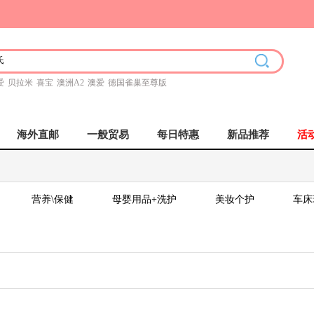
爱
贝拉米
喜宝
澳洲A2
澳爱
德国雀巢至尊版
海外直邮
一般贸易
每日特惠
新品推荐
活
营养\保健
母婴用品+洗护
美妆个护
车床