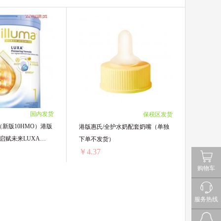
国内发货
保税区发货
新版10HMO）港版
港版惠氏/全护水奶配套奶嘴（单独
新启赋未来LUXA
下单不发货）
 1段 800克
￥4.37
购物车
【公司退货】（新版10HMO）港版惠氏Wyeth全新启赋未来LUXA 10HMO前沿配方 1段 800克
港版惠氏/全护水奶配套奶嘴（单独下单不发货）
服务热线
229/单罐)
32个 ￥139.84(￥4.37/单个)