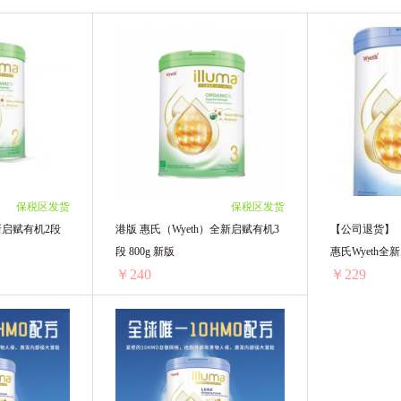
保税区发货
保税区发货
全新启赋有机2段
港版 惠氏（Wyeth）全新启赋有机3
【公司退货】（
段 800g 新版
惠氏Wyeth全
￥240
￥229
10HMO前沿配方
港版 惠氏(wyeth)全新启赋有机2段 800g 新版
港版 惠氏（Wyeth）全新启赋有机3段 800g 新版
.55/单罐)
1罐装 ￥245.45(￥245.45/单罐)
3罐装 ￥687(￥
.66/单罐)
2罐装 ￥480(￥240/单罐)