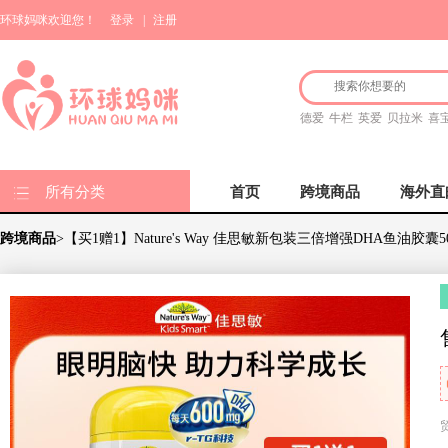
环球妈咪欢迎您！
登录
|
注册
德爱
牛栏
英爱
贝拉米
喜
所有分类
首页
跨境商品
海外直
跨境商品
>【买1赠1】Nature's Way 佳思敏新包装三倍增强DHA鱼油胶囊5