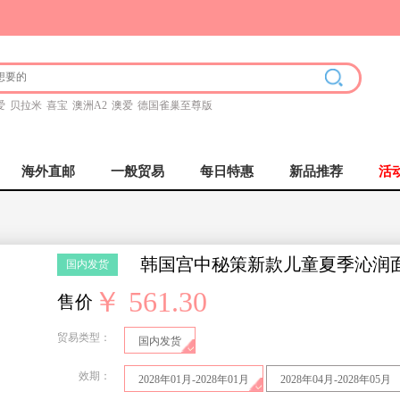
爱
贝拉米
喜宝
澳洲A2
澳爱
德国雀巢至尊版
海外直邮
一般贸易
每日特惠
新品推荐
活
韩国宫中秘策新款儿童夏季沁润面霜
国内发货
￥ 561.30
售价
贸易类型：
国内发货
效期：
2028年01月-2028年01月
2028年04月-2028年05月