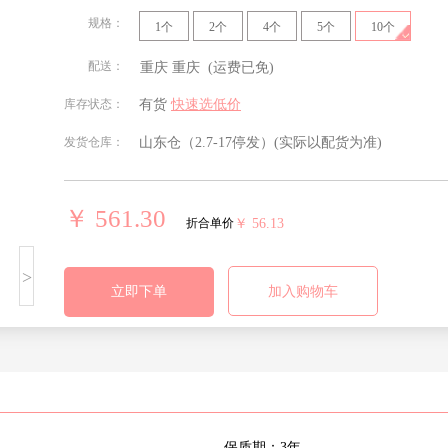
规格：
1个
2个
4个
5个
10个
配送：
重庆
重庆
(运费已免)
北京
安徽
福建
甘肃
库存状态：
有货
快速选低价
发货仓库：
山东仓（2.7-17停发）
(实际以配货为准)
贵州
海南
河北
河南
湖南
吉林
江苏
江西
￥ 561.30
折合单价
￥ 56.13
宁夏回族
青海
山东
山西
>
自治区
立即下单
加入购物车
四川
天津
西藏自治
新疆维吾
区
尔自治区
重庆
保质期：3年