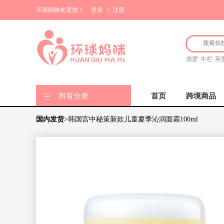
环球妈咪欢迎您！
登录
|
注册
德爱
牛栏
英
所有分类
首页
跨境商品
国内发货
>韩国宫中秘策新款儿童夏季沁润面霜100ml