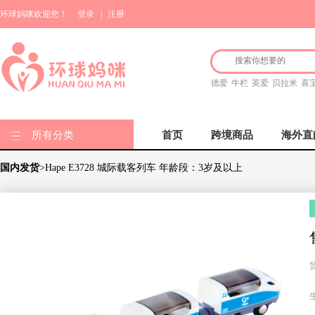
环球妈咪欢迎您！
登录
|
注册
德爱
牛栏
英爱
贝拉米
喜
所有分类
首页
跨境商品
海外直
国内发货
>Hape E3728 城际载客列车 年龄段：3岁及以上