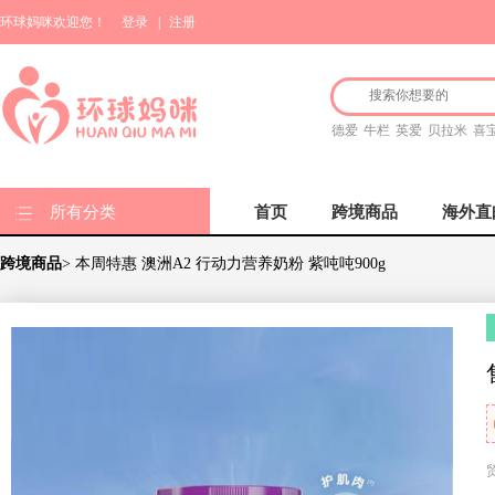
环球妈咪欢迎您！
登录
|
注册
德爱
牛栏
英爱
贝拉米
喜
所有分类
首页
跨境商品
海外直
跨境商品
> 本周特惠 澳洲A2 行动力营养奶粉 紫吨吨900g