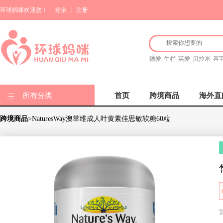
环球妈咪欢迎您！
登录
|
注册
德爱
牛栏
英爱
贝拉米
喜
所有分类
首页
跨境商品
海外直
跨境商品
>NaturesWay澳萃维成人叶黄素佳思敏软糖60粒