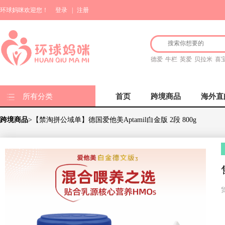
环球妈咪欢迎您！
登录
|
注册
德爱
牛栏
英爱
贝拉米
喜
所有分类
首页
跨境商品
海外直
跨境商品
>【禁淘拼公域单】德国爱他美Aptamil白金版 2段 800g