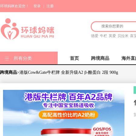
环球妈咪欢迎您！
登录
|
注册
德爱
牛栏
英爱
贝拉米
喜
所有分类
首页
跨境商品
海外直
跨境商品
>港版Cow&Gate牛栏牌 全新升级A2 β-酪蛋白 2段 900g